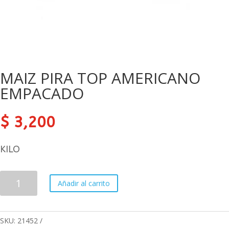
MAIZ PIRA TOP AMERICANO
EMPACADO
$
3,200
KILO
MAIZ
Añadir al carrito
PIRA
TOP
AMERICANO
SKU:
21452
EMPACADO