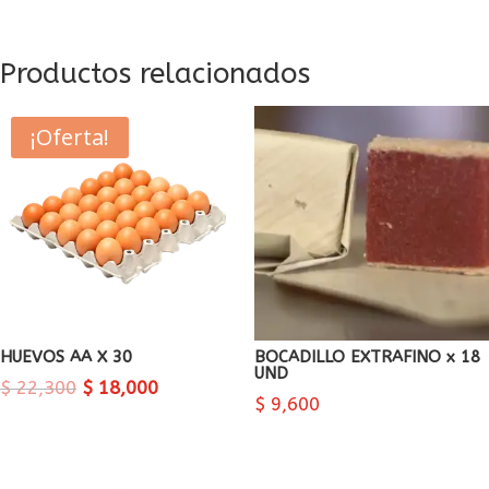
cantidad
Productos relacionados
¡Oferta!
HUEVOS AA X 30
BOCADILLO EXTRAFINO x 18
UND
$
22,300
$
18,000
$
9,600