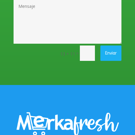
=
Enviar
13 + 11