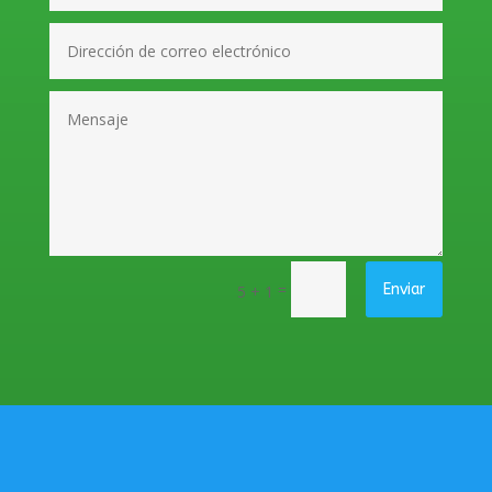
=
Enviar
5 + 1