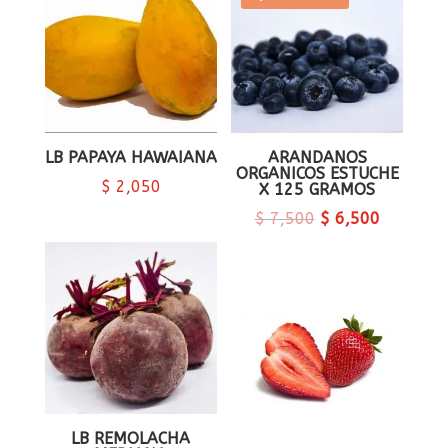
LB PAPAYA HAWAIANA
ARANDANOS
ORGANICOS ESTUCHE
$
2,050
X 125 GRAMOS
$
7,500
$
6,500
LB REMOLACHA