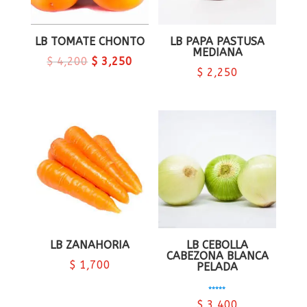
LB TOMATE CHONTO
LB PAPA PASTUSA
MEDIANA
$
4,200
$
3,250
$
2,250
LB ZANAHORIA
LB CEBOLLA
CABEZONA BLANCA
$
1,700
PELADA
Valorado en
5.00
$
3,400
de 5