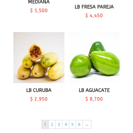
MEDIANA
LB FRESA PAREJA
$
1,500
$
4,450
LB CURUBA
LB AGUACATE
$
2,950
$
8,700
1
2
3
4
5
6
→