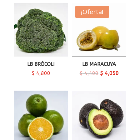
¡Oferta!
LB BRÓCOLI
LB MARACUYA
$
4,800
$
4,400
$
4,050