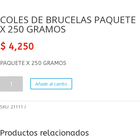
COLES DE BRUCELAS PAQUETE
X 250 GRAMOS
$
4,250
PAQUETE X 250 GRAMOS
COLES
Añadir al carrito
DE
BRUCELAS
PAQUETE
SKU:
21111
X
250
GRAMOS
cantidad
Productos relacionados