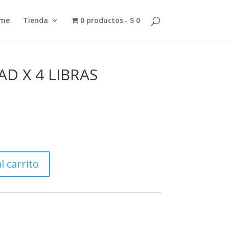
me
Tienda
0 productos
$ 0
D X 4 LIBRAS
l carrito