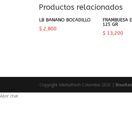
Productos relacionados
LB BANANO BOCADILLO
FRAMBUESA E
125 GR
$
2,800
$
13,200
Copyright Merkafresh Colombia 2020 |
Diseña
Abrir chat