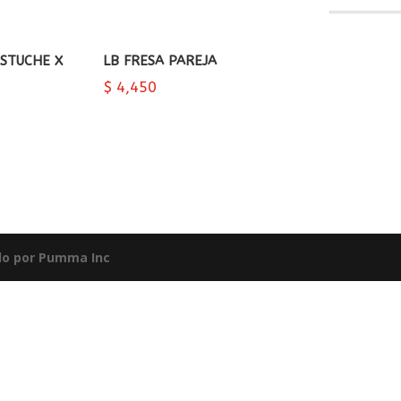
STUCHE X
LB FRESA PAREJA
$
4,450
do por
Pumma Inc