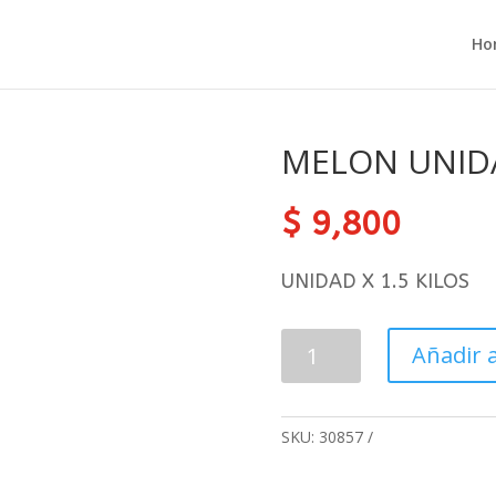
Ho
MELON UNIDA
$
9,800
UNIDAD X 1.5 KILOS
MELON
Añadir a
UNIDAD
X
4
SKU:
30857
LIBRAS
cantidad